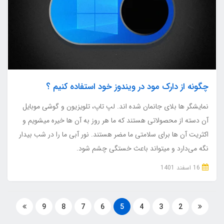
چگونه از دارک مود در ویندوز خود استفاده کنیم ؟
نمایشگر ها بلای جانمان شده اند. لپ تاپ، تلویزیون و گوشی موبایل
آن دسته از محصولاتی هستند که ما هر روز به آن ها خیره میشویم و
اکثریت آن ها برای سلامتی ما مضر هستند. نور آبی ما را در شب بیدار
نگه می‌دارد و میتواند باعث خستگی چشم شود.
16 اسفند 1401
9
8
7
6
5
4
3
2