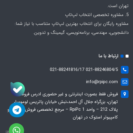
تهران است.
5. مشاوره تخصصی انتخاب لپ‌تاپ
مشاوره رایگان برای انتخاب بهترین لپ‌تاپ متناسب با نیاز شما:
دانشجویی، مهندسی، برنامه‌نویسی، گیمینگ و تدوین.
ارتباط با ما
021-88246804/5 021-88241816/17
info@rpipc.com
فروش فقط بصورت اینترنتی و غیر حضوری ادرس فروشگاه
تهران، بزرگراه جلال آل احمد،نبش خیابان پاتریس لومومبا،
پلاک 212 – واحد 1 RpiPc – مرجع تخصصی فروش لپ‌تاپ و
کامپیوتر استوک در تهران