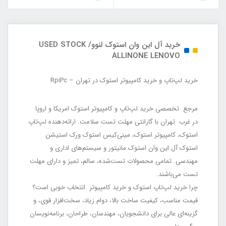
CENTER TIO24/CPU Core i5
CENTER TIO24/CPU Core i5
9500/RAM 8/ 256G SSD
7500/RAM 8/ 256G SSD
خرید آل این وان استوک لنوو/ USED STOCK
ALLINONE LENOVO
خرید لپ‌تاپ و خرید کامپیوتر استوک در تهران – RpiPc
مرجع تخصصی خرید لپ‌تاپ و کامپیوتر استوک امریکا و اروپا
در غرب تهران با گارانتی مهلت تست سلامت. ارائه‌دهنده لپ‌تاپ
استوک، کامپیوتر استوک، مینی‌کیس استوک ورک استیشن
استوک آل این وان استوک مانیتور و سیستم‌های اداری و
مهندسی. تمامی محصولات تست‌شده، سالم، تمیز و دارای مهلت
تست می‌باشند.
چرا خرید لپ‌تاپ استوک و خرید کامپیوتر انتخاب خوبی است؟
قیمت مناسب، کیفیت ساخت بالا، دوام زیاد، سخت‌افزار قوی، و
گزینه‌ای عالی برای دانشجویان، مهندسان، طراحان، برنامه‌نویسان