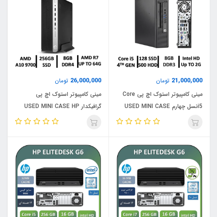
26,000,000
21,000,000
تومان
تومان
مینی کامپیوتر استوک اچ پی Core
مینی کامپیوتر استوک اچ پی
i5نسل چهارم USED MINI CASE
گرافیکدار USED MINI CASE HP
ELITEDESK 705 G4/CPU AMD
HP ELITE DESK G1 USDT/Core
A10-9700/RAM8DDR4/SSD
i5 4TH GEN/RAM8/SSD128
256/GPU AMD
MSATA/HDD500