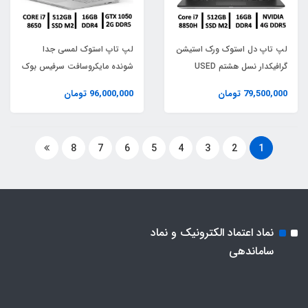
لپ تاپ دل استوک ورک استیشن
لپ تاپ استوک لمسی جدا
گرافیکدار نسل هشتم USED
شونده مایکروسافت سرفیس بوک
2 LAPTOP MICROSOFT
DELL PRECISION 5530 | CPU
79,500,000 تومان
96,000,000 تومان
SURFACE BOOK 2 | INTEL
INTEL Core i7 8850H |RAM
CORE i7-8650U | 16GB |
16GB | 512GB SSD M2|
512GB SSD M2 | 13.3" | 4K |
NVIDIA 4GB
8
7
6
5
4
3
2
1
NVIDIA GTX 1050 2GB
نماد اعتماد الکترونیک و نماد
ساماندهی