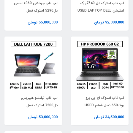
لپ تاپ استوک دل 7540ورک
لپ تاپ چرخشی x360 لمسی
استیشن USED LAPTOP DELL
دل5290 استوک نسل
PRECISION 7540 | INTEL
هشتمUSED LAPTOP DELL
92,000,000 تومان
55,000,000 تومان
LATITUDE 5290 x360
CORE i7-9850H | RAM 16 |
TOUCH 2 IN 1/ CPU
SSD 512| GPU QUADRO
INTELCORE i7 8TH /RAM8/
T1000 4GB DDR5
SSD 256 M2 nvme
لپ تاپ استوک اچ پی پرو
لپ تاپ تبلتشو هیبریدی
بوک650 نسل ششم USED
دل7200 استوک نسل
LAPTOP HP PROBOOK 650
هشتمUSED LAPTOP DELL
34,500,000 تومان
53,000,000 تومان
LATITUDE 7200/ CPU
G2 | INTEL CORE i5-6500U |
INTELCORE i5 8TH /RAM8/
RAM 8GB | SSD 256