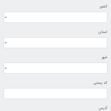
کشور
استان
شهر
کد پستی
آدرس