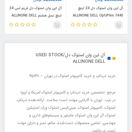
آل این وان استوک دل 24 اینچ
آل این وان استوک دل فریم لس 24
ALLINONE DELL OptiPlex 7440
اینچ نسل هشتم ALLINONE DELL
FRAMELESS OptiPlex 7460
AIO/Core i5 6500/RAM 8/ 256G
AIO/Core i5 8600/RAM 8/ 256G
SSD
SSD NVME
آل این وان استوک دل/USED STOCK
ALLINONE DELL
خرید لپ‌تاپ و خرید کامپیوتر استوک در تهران – RpiPc
مرجع تخصصی خرید لپ‌تاپ و کامپیوتر استوک امریکا و اروپا
در غرب تهران با گارانتی مهلت تست سلامت. ارائه‌دهنده لپ‌تاپ
استوک، کامپیوتر استوک، مینی‌کیس استوک ورک استیشن
استوک آل این وان استوک مانیتور و سیستم‌های اداری و
مهندسی. تمامی محصولات تست‌شده، سالم، تمیز و دارای مهلت
تست می‌باشند.