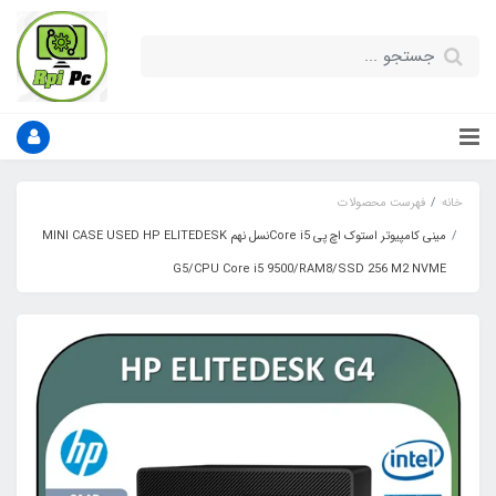
خانه
فهرست محصولات
مینی کامپیوتر استوک اچ پی Core i5نسل نهم MINI CASE USED HP ELITEDESK
G5/CPU Core i5 9500/RAM8/SSD 256 M2 NVME