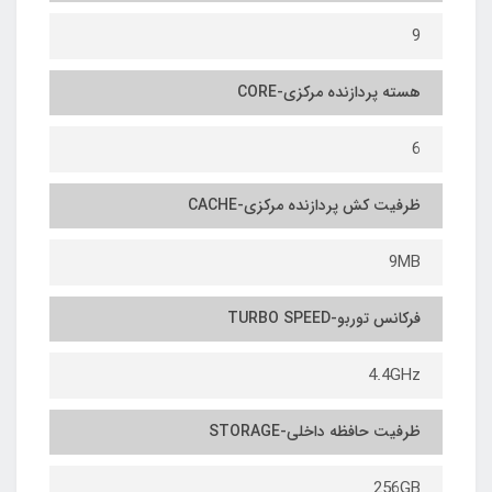
9
هسته پردازنده مرکزی-CORE
6
ظرفیت کش پردازنده مرکزی-CACHE
9MB
فرکانس توربو-TURBO SPEED
4.4GHz
ظرفیت حافظه داخلی-STORAGE
256GB