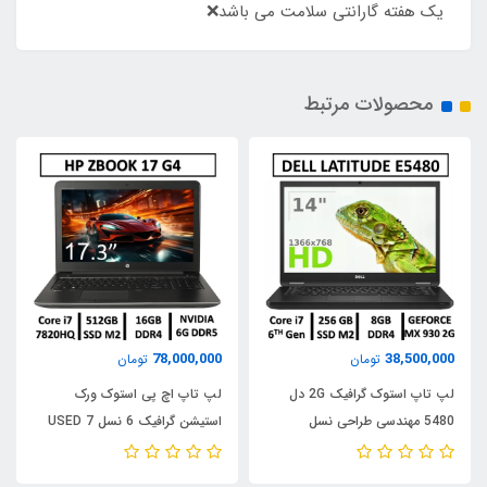
یک هفته گارانتی سلامت می باشد❌
محصولات مرتبط
78,000,000
38,500,000
تومان
تومان
لپ تاپ استوک گرافیک 2G دل
لپ تاپ اچ پی استوک ورک
5480 مهندسی طراحی نسل
استیشن گرافیک 6 نسل 7 USED
ششمUSED STOCK LAPTOP
STOCK LAPTOP HP
WORKSTATION ZBOOK 17 G4
DELL LATITUDE 5480/ CPU