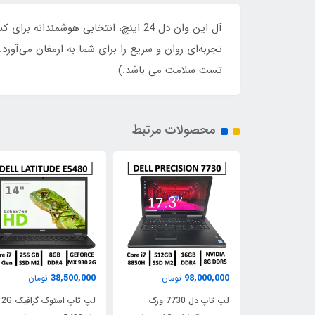
تجربه‌ای روان و سریع را برای شما به ارمغان می‌آو
تست سلامت می باشد.)
محصولات مرتبط
38,500,000
98,000,000
تومان
تومان
تومان
 استوک اچ پی
لپ تاپ دل 7730 ورک
لپ تاپ استوک گرافیک 2G