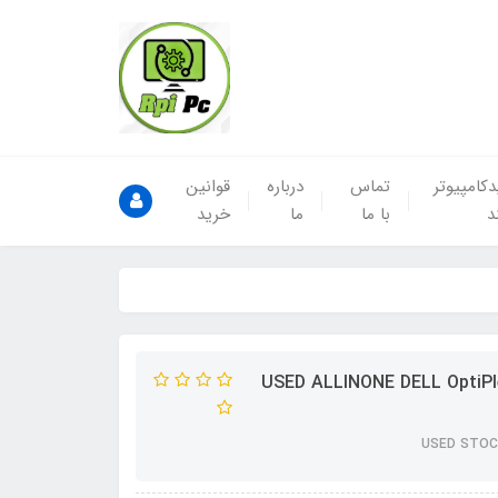
کامپیوتر
تماس
درباره
قوانین
د
با ما
ما
خرید
USED ALLINONE DELL OptiPlex 7450 AIO/CPU