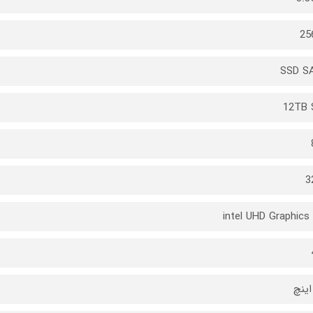
25
SSD S
12TB 
3
intel UHD Graphics