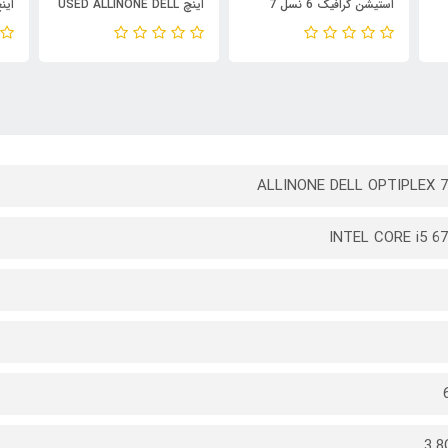
استیشن گرافیک 6 نسل 7
اینچ USED ALLINONE DELL
lex
OptiPlex 7450 AIO/CPU
USED STOCK LAPTOP HP
 i5
Core i5 7500/RAM 8/
WORKSTATION ZBOOK
SSD
256G SSD
17 G4 /CPU INTEL Core i7
7820HQ/RAM 16/512GB
SSD M2/GPU 6G DDR5
ALLINONE DELL OPTIPLEX 7
INTEL CORE i5 6
3.8