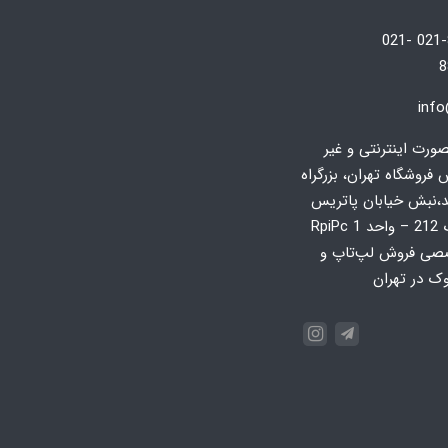
021-88246804/5 021-
8
inf
رت اینترنتی و غیر
روشگاه تهران، بزرگراه
د،نبش خیابان پاتریس
لومومبا، پلاک 212 – واحد 1 RpiPc
صی فروش لپ‌تاپ و
وک در تهران