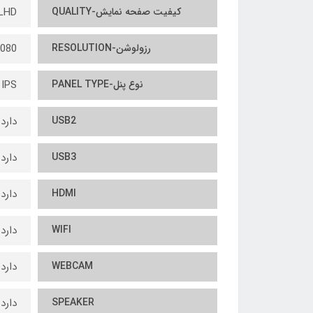
کیفیت صفحه نمایش-QUALITY
LHD
رزولوشن-RESOLUTION
080
نوع پنل-PANEL TYPE
IPS
USB2
دارد
USB3
دارد
HDMI
دارد
WIFI
دارد
WEBCAM
دارد
SPEAKER
دارد