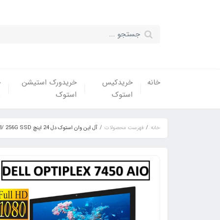
خانه
خریدکیس
خریدورک استیشن
خ
استوک
استوک
ا
خانه
فهرست محصولات
آل این وان استوک دل 24 اینچ USED ALLINONE DELL OptiPlex 7450 AIO/CPU Core i5 7500/RAM 8/ 256G SSD