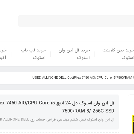
رید تین کلاینت
خرید آل این وان
خرید لپ تاپ
خرید
ستوک
استوک
استوک
آکبن
آل این وان استوک دل 24 اینچ  Core i5
7500/RAM 8/ 256G SSD
ال این وان استوک نسل ششم مهندسی طراحی حسابداری USED STOCK ALLINONE DELL