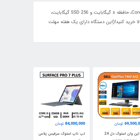
آل این وان دل 24 اینچ، انتخابی هوشمندانه برای کسانی که به عملکرد بالا و طراحی زیبا اهمیت می‌دهند. با پردازنده Core i5 7500، حافظه ۸ گیگابایت و SSD 256 گیگابایت،
الا خرید کنید!(این دستگاه دارای یک هفته مهلت
48,500,000
84,000,000
69,500,
تومان
تومان
توم
آل این وان استوک دل 24
لپ تاپ استوک سرفیس پلاس