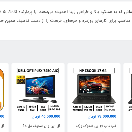
رد. مناسب برای کارهای روزمره و حرفه‌ای. فرصت را از دست ندهید، همین ح
000
46,500,000
78,000,000
تومان
تومان
لپ تاپ اچ پی استوک ورک
آل این وان استوک دل 24