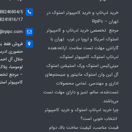
خرید لپ‌تاپ و خرید کامپیوتر استوک در
8241816/17
تهران – RpiPc
مرجع تخصصی خرید لپ‌تاپ و کامپیوتر
o@rpipc.com
استوک امریکا و اروپا در غرب تهران با
فروش فقط بصو
گارانتی مهلت تست سلامت. ارائه‌دهنده
حضوری ادرس ف
لپ‌تاپ استوک، کامپیوتر استوک،
جلال آل احم
مینی‌کیس استوک ورک استیشن استوک
آل این وان استوک مانیتور و سیستم‌های
– مرجع تخص
کامپیوتر است
اداری و مهندسی. تمامی محصولات
تست‌شده، سالم، تمیز و دارای مهلت تست
می‌باشند.
چرا خرید لپ‌تاپ استوک و خرید کامپیوتر
انتخاب خوبی است؟
قیمت مناسب، کیفیت ساخت بالا، دوام