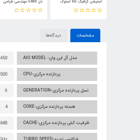
Core i5نسل چهارم USED
استیشن گرافیک 6G استوک
دل 5480 مهندسی طراحی
MINI CASE HP
USED LAPTOP DELL
نسل ششمUSED STOCK
LAPTOP DELL LATITUDE
PRECISION 7730/CPU
G1 USDT/
5480/ CPU INTEL Core i7
INTEL Core i7 8850H/
GEN/R
6600/RAM8/256G
RAM16/ SSD512/ GPU
MSA
مشخصات
دیدگاه‌ها
SSD/GPU GEFORCE 2G
NVIDIA 8G
مدل آل این وان- AIO MODEL
450
پردازنده مرکزی-CPU
7500
نسل پردازنده مرکزی-GENERATION
6
هسته پردازنده مرکزی-CORE
4
ظرفیت کش پردازنده مرکزی-CACHE
6MB
فرکانس توربو-TURBO SPEED
GHz