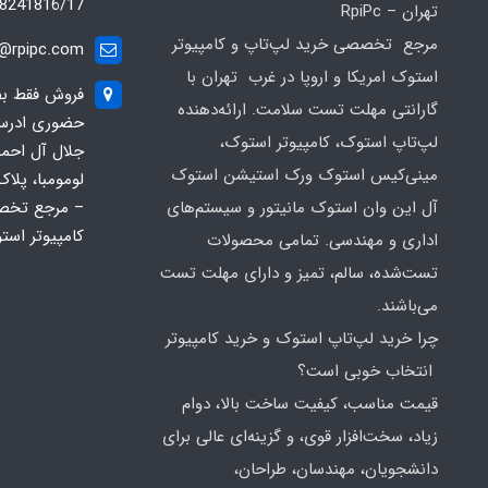
8241816/17
تهران – RpiPc
مرجع تخصصی خرید لپ‌تاپ و کامپیوتر
o@rpipc.com
استوک امریکا و اروپا در غرب تهران با
فروش فقط بصو
گارانتی مهلت تست سلامت. ارائه‌دهنده
حضوری ادرس ف
لپ‌تاپ استوک، کامپیوتر استوک،
جلال آل احم
مینی‌کیس استوک ورک استیشن استوک
آل این وان استوک مانیتور و سیستم‌های
– مرجع تخص
کامپیوتر است
اداری و مهندسی. تمامی محصولات
تست‌شده، سالم، تمیز و دارای مهلت تست
می‌باشند.
چرا خرید لپ‌تاپ استوک و خرید کامپیوتر
انتخاب خوبی است؟
قیمت مناسب، کیفیت ساخت بالا، دوام
زیاد، سخت‌افزار قوی، و گزینه‌ای عالی برای
دانشجویان، مهندسان، طراحان،