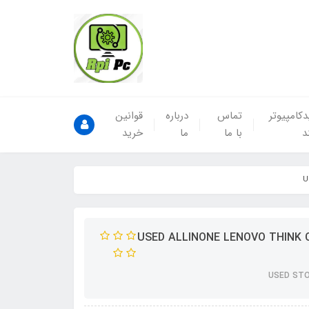
کامپیوتر
تماس
درباره
قوانین
د
با ما
ما
خرید
ک لنوو 24 اینچ نسل نهم فریم لس USED ALLINONE LENOVO THINK CENTER