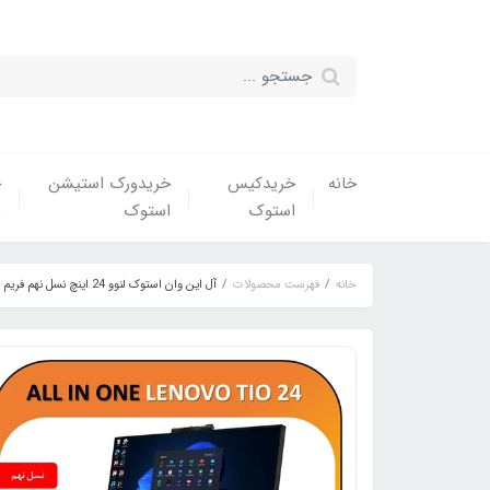
خانه
خریدکیس
خریدورک استیشن
خ
استوک
استوک
ا
خانه
فهرست محصولات
آل این وان استوک لنوو 24 اینچ نسل نهم فریم لس USED ALLINONE LENOVO THINK CENTER TIO24/CPU Core i5 9500/RAM 8/ 256G SSD