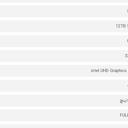
12TB 
3
intel UHD Graphics
FUL