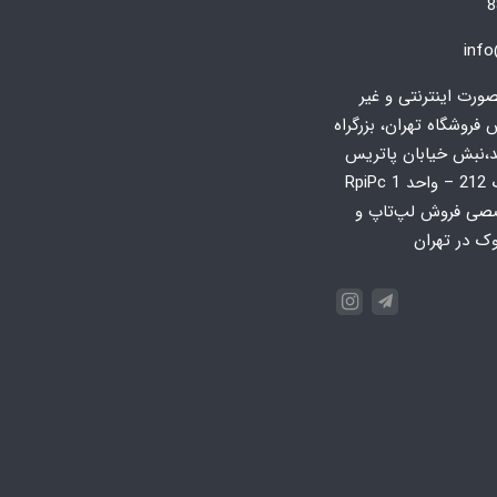
8
inf
رت اینترنتی و غیر
روشگاه تهران، بزرگراه
د،نبش خیابان پاتریس
لومومبا، پلاک 212 – واحد 1 RpiPc
صی فروش لپ‌تاپ و
وک در تهران