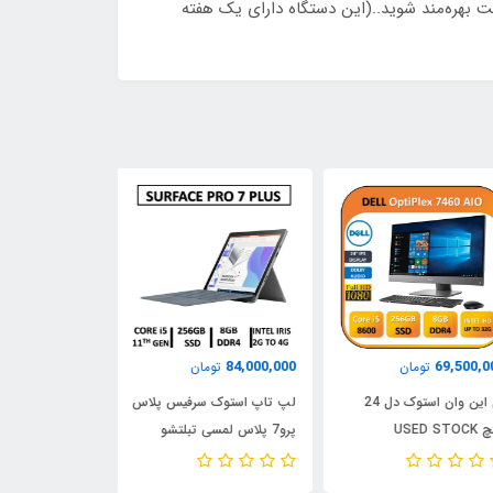
یت بهره‌مند شوید..(این دستگاه دارای یک هفته
48,500,000
84,000,000
69,500,
تومان
تومان
توم
آل این وان استوک دل 24
لپ تاپ استوک سرفیس پلاس
اینچ USED STOCK
پرو7 پلاس لمسی تبلتشو
i5 نسل
ALLINONE DELL OptiP
مایکروسافت USED LAPTOP
 ELITEDESK G5
Y/CPU CORE i5
STOCK SURFACE PRO 7
7460 AIO/ CPU Core