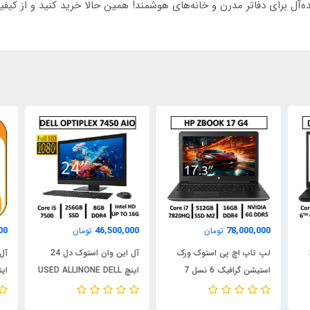
ه‌آل برای دفاتر مدرن و خانه‌های هوشمند! همین حالا خرید کنید و از کیف
000
46,500,000
78,000,000
تومان
تومان
لپ تاپ اچ پی استوک ورک
آل این وان استوک دل 24
استیشن گرافیک 6 نسل 7
اینچ USED ALLINONE DELL
lex
OptiPlex 7450 AIO/CPU
USED STOCK LAPTOP HP
 i5
Core i5 7500/RAM 8/
WORKSTATION ZBOOK