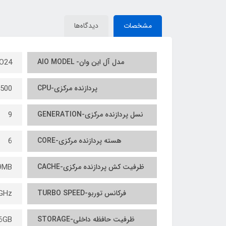
5480/ CPU INTEL Core i7
INTEL Core i7 8850H/
GEN/R
6600/RAM8/256G
RAM16/ SSD512/ GPU
MSA
مشخصات
دیدگاه‌ها
SSD/GPU GEFORCE 2G
NVIDIA 8G
مدل آل این وان- AIO MODEL
O24
پردازنده مرکزی-CPU
9500
نسل پردازنده مرکزی-GENERATION
9
هسته پردازنده مرکزی-CORE
6
ظرفیت کش پردازنده مرکزی-CACHE
9MB
فرکانس توربو-TURBO SPEED
GHz
ظرفیت حافظه داخلی-STORAGE
6GB