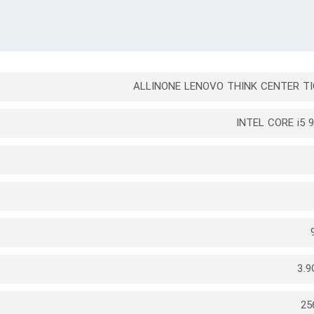
SSD
256G SSD
17 G4 /CPU INTEL Core i7
7820HQ/RAM 16/512GB
SSD M2/GPU 6G DDR5
ALLINONE LENOVO THINK CENTER TI
INTEL CORE i5 
3.9
25