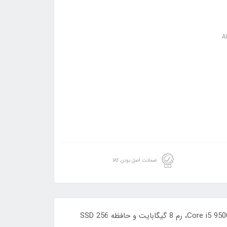
ضمانت اصل بودن کالا
با آل این وان استوک لنوو 24 اینچ نسل نهم، تجربه‌ای متفاوت از کار و سرگرمی داشته باشید! این دستگاه فریم‌لس با پردازنده Core i5 9500، رم 8 گیگابایت و حافظه SSD 256