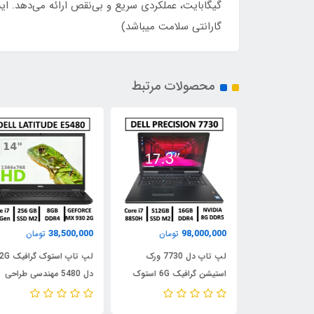
گیگابایت، عملکردی سریع و بی‌نقص ارائه می‌دهد. اید
گارانتی سلامت میباشد)
محصولات مرتبط
38,500,000
98,000,000
تومان
تومان
تومان
 استوک اچ پی
لپ تاپ دل 7730 ورک
لپ تاپ استوک گرافیک 2G
Core i5نسل چهارم USED
استیشن گرافیک 6G استوک
دل 5480 مهندسی طراحی
MINI CASE HP
USED LAPTOP DELL
نسل ششمUSED STOCK
LAPTOP DELL LATITUDE
PRECISION 7730/CPU
G1 USDT/