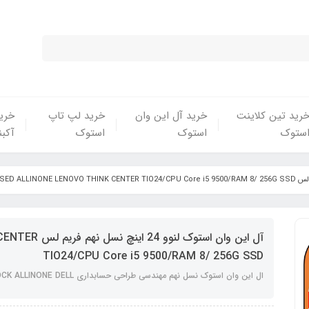
رید تین کلاینت
خرید آل این وان
خرید لپ تاپ
خرید
ستوک
استوک
استوک
آکبن
آل این وان استو
TIO24/CPU Core i5 9500/RAM 8/ 256G SSD
ال این وان استوک نسل نهم مهندسی طراحی حسابداری USED STOCK ALLINONE DELL