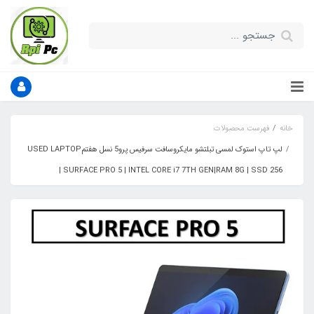
خانه
فهرست محصولات
لپ تاپ استوک لمسی تبلتشو مایکروسافت سرفیس پرو5 نسل هفتمUSED LAPTOP
SURFACE PRO 5 | INTEL CORE i7 7TH GEN|RAM 8G | SSD 256 |