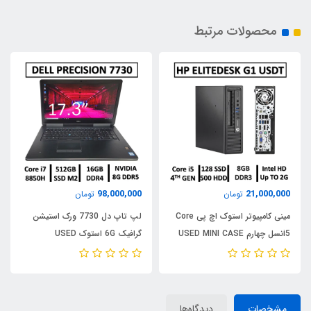
محصولات مرتبط
98,000,000
21,000,000
تومان
تومان
مینی کامپیوتر استوک اچ پی Core
لپ تاپ دل 7730 ورک استیشن
i5نسل چهارم USED MINI CASE
گرافیک 6G استوک USED
LAPTOP DELL PRECISION
HP ELITE DESK G1 USDT/Core
7730/CPU INTEL Core i7
i5 4TH GEN/RAM8/SSD128
8850H/ RAM16/ SSD512/ GPU
MSATA/HDD500
NVIDIA 8G
مشخصات
دیدگاه‌ها