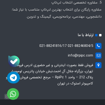
5. مشاوره تخصصی انتخاب لپ‌تاپ
مشاوره رایگان برای انتخاب بهترین لپ‌تاپ متناسب با نیاز شما:
دانشجویی، مهندسی، برنامه‌نویسی، گیمینگ و تدوین.
ارتباط با ما
021-88246804/5 021-88241816/17
info@rpipc.com
فروش فقط بصورت اینترنتی و غیر حضوری ادرس فروشگاه
تهران، بزرگراه جلال آل احمد،نبش خیابان پاتریس لومومبا،
پلاک 212 – واحد 1 RpiPc – مرجع تخصصی فروش لپ‌تاپ و
کامپیوتر استوک در تهران