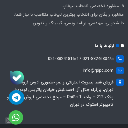
5. مشاوره تخصصی انتخاب لپ‌تاپ
مشاوره رایگان برای انتخاب بهترین لپ‌تاپ متناسب با نیاز شما:
دانشجویی، مهندسی، برنامه‌نویسی، گیمینگ و تدوین.
ارتباط با ما
021-88246804/5 021-88241816/17
info@rpipc.com
فروش فقط بصورت اینترنتی و غیر حضوری ادرس فروشگاه
تهران، بزرگراه جلال آل احمد،نبش خیابان پاتریس لومومبا،
پلاک 212 – واحد 1 RpiPc – مرجع تخصصی فروش لپ‌تاپ و
کامپیوتر استوک در تهران