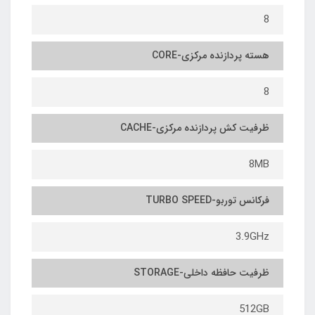
8
هسته پردازنده مرکزی-CORE
8
ظرفیت کش پردازنده مرکزی-CACHE
8MB
فرکانس توربو-TURBO SPEED
3.9GHz
ظرفیت حافظه داخلی-STORAGE
512GB