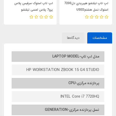
لپ تاپ تبلتشو هیبریدی دل7200
لپ تاپ استوک سرفیس پلاس
استوک نسل هشتمUSED
پرو7 پلاس لمسی تبلتشو
LAPTOP DELL LATITUDE
مایکروسافت USED LAPTOP
STOCK SURFACE PRO 7
7200/ CPU INTELCORE i5 8TH
/INTEL CORE i5 10TH GEN/
/RAM8/ SSD 256 M2 nvme
RAM8/SSD256
مشخصات
دیدگاه‌ها
مدل لپ تاپ-LAPTOP MODEL
HP WORKSTATION ZBOOK 15 G4 STUDIO
پردازنده مرکزی-CPU
INTEL Core i7 7720HQ
نسل پردازنده مرکزی-GENERATION