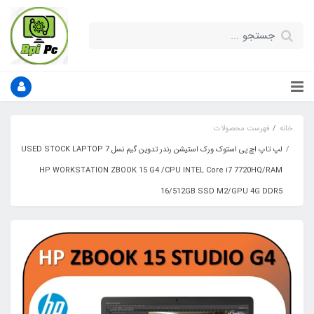
خانه
فهرست محصولات
لپ تاپ اچ پی استوک ورک استیشن رندر تدوین گیم نسل 7 USED STOCK LAPTOP
HP WORKSTATION ZBOOK 15 G4 /CPU INTEL Core i7 7720HQ/RAM
16/512GB SSD M2/GPU 4G DDR5