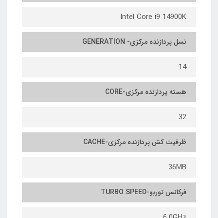
Intel Core i9 14900K
نسل پردازنده مرکزی- GENERATION
14
هسته پردازنده مرکزی-CORE
32
ظرفیت کش پردازنده مرکزی-CACHE
36MB
فرکانس توربو-TURBO SPEED
6.0GHz