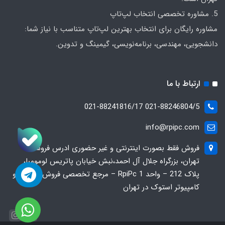
5. مشاوره تخصصی انتخاب لپ‌تاپ
مشاوره رایگان برای انتخاب بهترین لپ‌تاپ متناسب با نیاز شما:
دانشجویی، مهندسی، برنامه‌نویسی، گیمینگ و تدوین.
ارتباط با ما
021-88246804/5 021-88241816/17
info@rpipc.com
فروش فقط بصورت اینترنتی و غیر حضوری ادرس فروشگاه
تهران، بزرگراه جلال آل احمد،نبش خیابان پاتریس لومومبا،
پلاک 212 – واحد 1 RpiPc – مرجع تخصصی فروش لپ‌تاپ و
کامپیوتر استوک در تهران