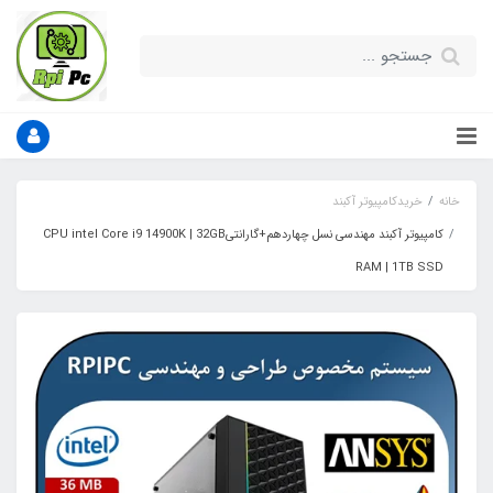
خانه
خریدکامپیوتر آکبند
کامپیوتر آکبند مهندسی نسل چهاردهم+گارانتیCPU intel Core i9 14900K | 32GB
RAM | 1TB SSD