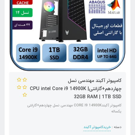
کامپیوتر آکبند مهندسی نسل
چهاردهم+گارانتیCPU intel Core i9 14900K |
32GB RAM | 1TB SSD
کامپیوتر آکبندCORE I9 14900K مهندسی نسل چهاردهم+گارانتی
یکساله
دسته :
خریدکامپیوتر آکبند