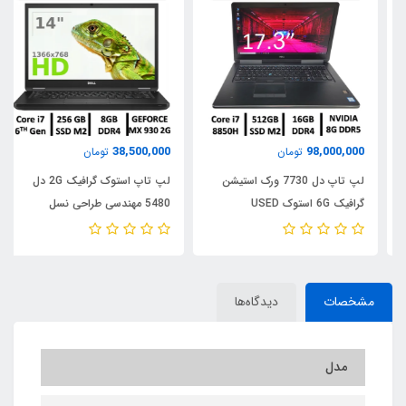
38,500,000
98,000,000
تومان
تومان
لپ تاپ دل 7730 ورک استیشن
لپ تاپ استوک گرافیک 2G دل
گرافیک 6G استوک USED
5480 مهندسی طراحی نسل
LAPTOP DELL PRECISION
ششمUSED STOCK LAPTOP
DELL LATITUDE 5480/ CPU
7730/CPU INTEL Core i7
INTEL Core i7
8850H/ RAM16/ SSD512/ GPU
6600/RAM8/256G SSD/GPU
NVIDIA 8G
مشخصات
دیدگاه‌ها
GEFORCE 2G
مدل