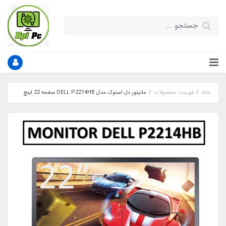
خانه
فهرست محصولات
مانیتور دل استوک مدل DELL P2214HB صفحه 22 اینچ