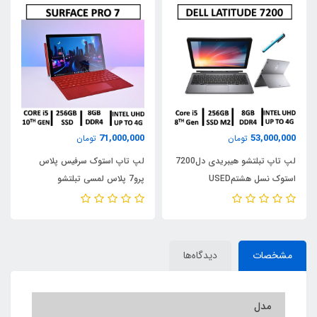
71,000,000
53,000,000
تومان
تومان
لپ تاپ تبلتشو هیبریدی دل7200
لپ تاپ استوک سرفیس پلاس
استوک نسل هشتمUSED
پرو7 پلاس لمسی تبلتشو
LAPTOP DELL LATITUDE
مایکروسافت USED LAPTOP
STOCK SURFACE PRO 7
7200/ CPU INTELCORE i5 8TH
/INTEL CORE i5 10TH GEN/
/RAM8/ SSD 256 M2 nvme
RAM8/SSD256
مشخصات
دیدگاه‌ها
مدل