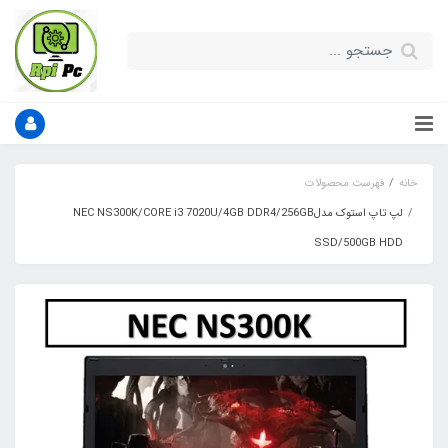
خانه
فهرست محصولات
لپ تاپ استوک مدلNEC NS300K/CORE i3 7020U/4GB DDR4/256GB
SSD/500GB HDD