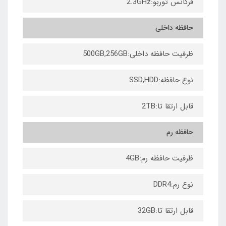
فرکانس توربو:2.3GHz
حافظه داخلی
ظرفیت حافظه داخلی:500GB,256GB
نوع حافظه:SSD,HDD
قابل ارتقا تا:2TB
حافظه رم
ظرفیت حافظه رم:4GB
نوع رم:DDR4
قابل ارتقا تا:32GB