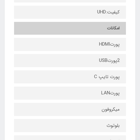
کیفیت:UHD
امکانات
پورتHDMI
2پورتUSB
پورت تایپ C
پورتLAN
میکروفون
بلوتوث