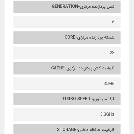
نسل پردازنده مرکزی-GENERATION
6
هسته پردازنده مرکزی-CORE
28
ظرفیت کش پردازنده مرکزی-CACHE
35MB
فرکانس توربو-TURBO SPEED
3.3GHz
ظرفیت حافظه داخلی-STORAGE