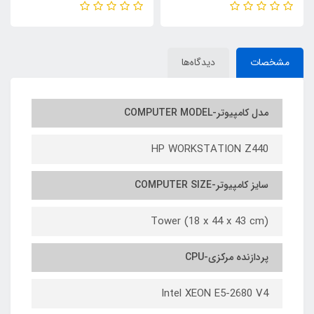
E5 2680 V4 RAM64 SSD512
Z440/CPU INTEL XEON E5
1TB HDD RTX 3060 12GB
2680 V4/RAM32 /SSD256
M2/1TB HDD/GPU RTX 2060
SUPER 8G DDR6
مشخصات
دیدگاه‌ها
مدل کامپیوتر-COMPUTER MODEL
HP WORKSTATION Z440
سایز کامپیوتر-COMPUTER SIZE
Tower (18 x 44 x 43 cm)
پردازنده مرکزی-CPU
Intel XEON E5-2680 V4