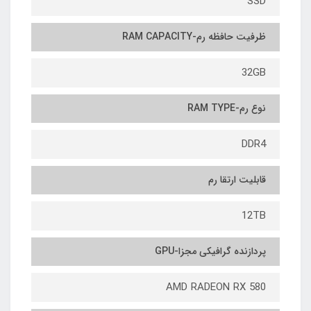
SSD
ظرفیت حافظه رم-RAM CAPACITY
32GB
نوع رم-RAM TYPE
DDR4
قابلیت ارتقا رم
12TB
پردازنده گرافیکی مجزا-GPU
AMD RADEON RX 580