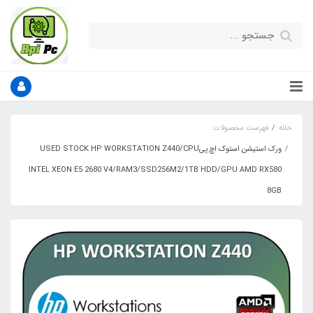
خانه
فهرست محصولات
ورک استیشن استوک اچ پیUSED STOCK HP WORKSTATION Z440/CPU
INTEL XEON E5 2680 V4/RAM3/SSD256M2/1TB HDD/GPU AMD RX580
8GB