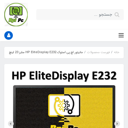
خانه
فهرست محصولات
مانیتور اچ پی استوک HP EliteDisplay E232 سایز 23 اینچ