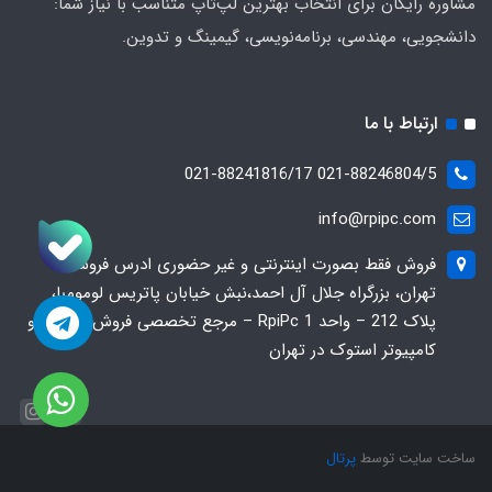
مشاوره رایگان برای انتخاب بهترین لپ‌تاپ متناسب با نیاز شما:
دانشجویی، مهندسی، برنامه‌نویسی، گیمینگ و تدوین.
ارتباط با ما
021-88246804/5 021-88241816/17
info@rpipc.com
فروش فقط بصورت اینترنتی و غیر حضوری ادرس فروشگاه
تهران، بزرگراه جلال آل احمد،نبش خیابان پاتریس لومومبا،
پلاک 212 – واحد 1 RpiPc – مرجع تخصصی فروش لپ‌تاپ و
کامپیوتر استوک در تهران
ساخت سایت توسط
پرتال