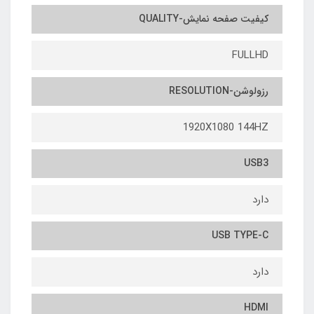
کیفیت صفحه نمایش-QUALITY
FULLHD
رزولوشن-RESOLUTION
1920X1080 144HZ
USB3
دارد
USB TYPE-C
دارد
HDMI