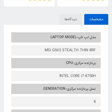
STOCK SURFACE PRO 7
7200/ CPU INTELCORE i5 8TH
/INTEL CORE i5 10TH GEN/
/RAM8/ SSD 256 M2 nvme
RAM8/SSD256
مشخصات
دیدگاه‌ها
مدل لپ تاپ-LAPTOP MODEL
MSI GS65 STEALTH THIN 8RF
پردازنده مرکزی-CPU
INTEL CORE i7-8750H
نسل پردازنده مرکزی-GENERATION
8