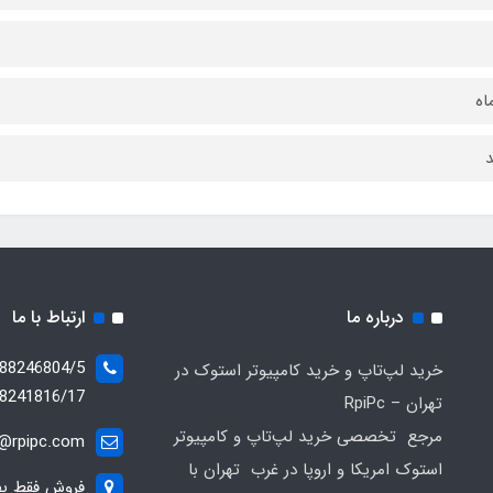
د
درباره ما
ارتباط با ما
خرید لپ‌تاپ و خرید کامپیوتر استوک در
8241816/17
تهران – RpiPc
مرجع تخصصی خرید لپ‌تاپ و کامپیوتر
o@rpipc.com
استوک امریکا و اروپا در غرب تهران با
فروش فقط بصو