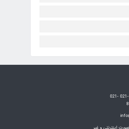
021-88246804/5 021-
8
inf
رت اینترنتی و غیر