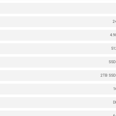
2
4.9
51
SSD
2TB SSD
1
D
6