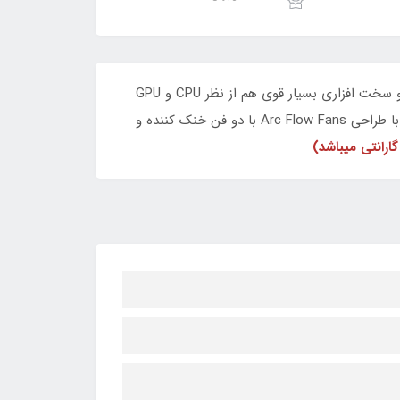
پ تاپ آکبند مدل ASUS TUF GAMING F15 FX507VV لپتاپی گیمینگ با کیبرد RGB و صفحه نمایش 15.6 اینچ و 144 هرتز و سخت افزاری بسیار قوی هم از نظر CPU و GPU
میباشد.سری TUF کمپانی ASUS که به دوام و مقاومت بالا مشهور است و استاندارهای نظامی را نیز شامل میشود.این لپ تاپ با طراحی Arc Flow Fans با دو فن خنک کننده و
ارانتی میباشد)