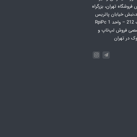
روشگاه تهران، بزرگراه
د،نبش خیابان پاتریس
لومومبا، پلاک 212 – واحد 1 RpiPc
صی فروش لپ‌تاپ و
وک در تهران