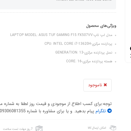
ویژگی‌های محصول
مدل لپ تاپ-LAPTOP MODEL: ASUS TUF GAMING F15 FX507VV
پردازنده مرکزی-CPU: INTEL CORE i7-13620H
نسل پردازنده مرکزی-GENERATION: 13
هسته پردازنده مرکزی-CORE: 16
ناموجود
توجه:برای کسب اطلاع از موجودی و قیمت روز لطفا به شماره م
تلگرام
پیام بدهید. و یا برای مشاوره با شماره 09306081355 تماس حاصل فرمایید .
امکان ارسال کالا
7 روز مهلت تست سلامت