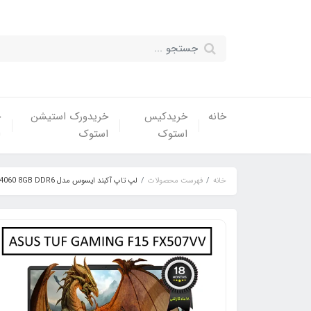
خانه
خریدکیس
خریدورک استیشن
خ
استوک
استوک
ا
خانه
فهرست محصولات
لپ تاپ آکبند ایسوس مدل LAPTOP ASUS TUF GAMING F15 FX507VV | INTEL CORE i7-13620H | 16GB RAM | 512GB SSD M2 | 15.6"FHD | GPU NVIDIA GEFORCE 4060 8GB DDR6