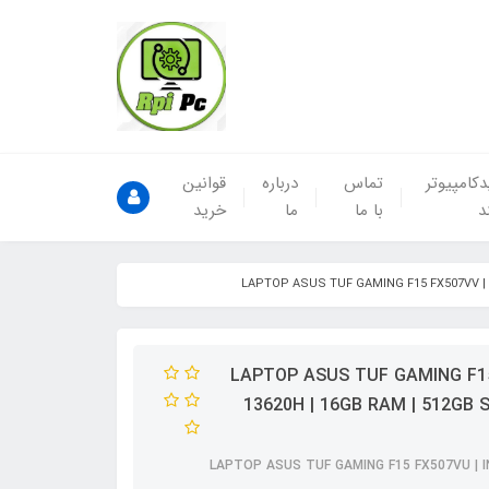
کامپیوتر
تماس
درباره
قوانین
د
با ما
ما
خرید
LAPTOP ASUS TUF GAMING F15 FX507VV | I-
13620H | 16GB RAM | 512GB S
LAPTOP ASUS TUF GAMING F15 FX507VU | IN