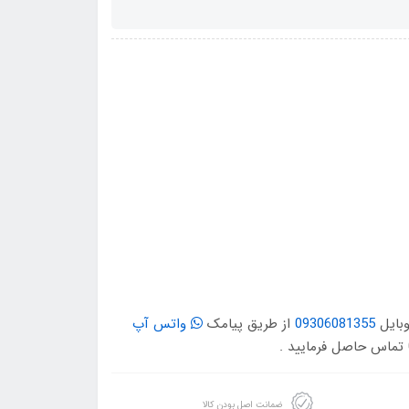
وبایل
09306081355
از طریق پیامک
واتس آپ
ضمانت اصل بودن کالا