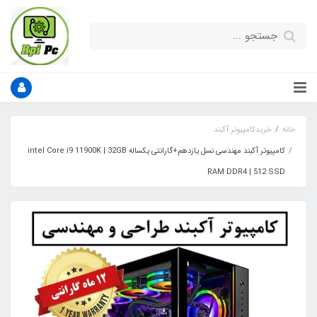
خانه
خریدکامپیوتر آکبند
کامپیوتر آکبند مهندسی نسل یازدهم+گارانتی یکساله intel Core i9 11900K | 32GB
RAM DDR4 | 512 SSD