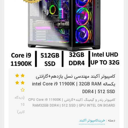
کامپیوتر آکبند مهندسی نسل یازدهم+گارانتی
یکساله intel Core i9 11900K | 32GB RAM
DDR4 | 512 SSD
(دیدگاه
کامپیوتر رندر و گیمینگ آکبند+گارانتی CPU Core i9 11900K |
10
RAM32GB DDR4 | 512 SSD | GPU INTEL ON BOARD
کاربر)
دسته :
خریدکامپیوتر آکبند