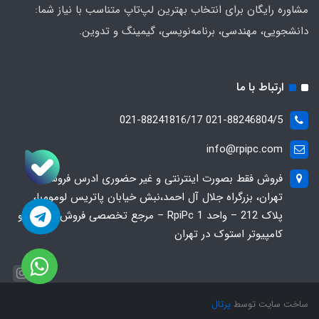
مشاوره رایگان برای انتخاب بهترین لپ‌تاپ متناسب با نیاز شما:
دانشجویی، مهندسی، برنامه‌نویسی، گیمینگ و تدوین.
ارتباط با ما
021-88246804/5 021-88241816/17
info@rpipc.com
فروش فقط بصورت اینترنتی و غیر حضوری ادرس فروشگاه
تهران، بزرگراه جلال آل احمد،نبش خیابان پاتریس لومومبا،
پلاک 212 – واحد 1 RpiPc – مرجع تخصصی فروش لپ‌تاپ و
کامپیوتر استوک در تهران
ساخت سایت توسط
پرتال