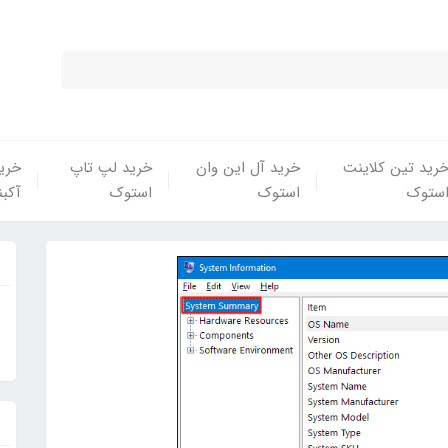
رید تین کلاینت
خرید آل این وان
خرید لپ تاپ
خرید
ستوک
استوک
استوک
آکبن