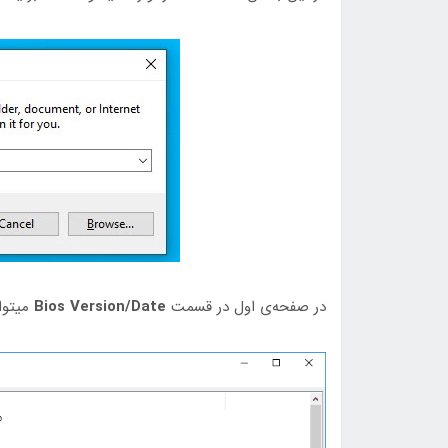
در صفحه‌ی اول در قسمت
Bios Version/Date
میتوان