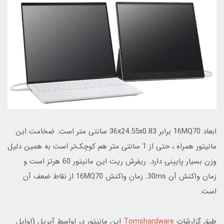
ابعاد 16MQ70 برابر 36x24.55x0.83 سانتی متر است. ضخامت این
مانیتور همراه ، حتی از 1 سانتی متر هم کوچک‌تر است به همین دلیل
وزن بسیار پایینی دارد. ریفرش ریت این مانیتور 60 هرتز است و
زمان واکنش آن 30ms. زمان واکنش 16MQ70 از نقاط ضعف آن
است.
طبق گزارشات
Tomshardware
این مانیتور در اواسط آپریل (اوایل