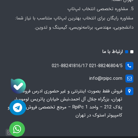
5. مشاوره تخصصی انتخاب لپ‌تاپ
مشاوره رایگان برای انتخاب بهترین لپ‌تاپ متناسب با نیاز شما:
دانشجویی، مهندسی، برنامه‌نویسی، گیمینگ و تدوین.
ارتباط با ما
021-88246804/5 021-88241816/17
info@rpipc.com
فروش فقط بصورت اینترنتی و غیر حضوری ادرس فروشگاه
تهران، بزرگراه جلال آل احمد،نبش خیابان پاتریس لومومبا،
پلاک 212 – واحد 1 RpiPc – مرجع تخصصی فروش لپ‌تاپ و
کامپیوتر استوک در تهران