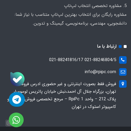
5. مشاوره تخصصی انتخاب لپ‌تاپ
مشاوره رایگان برای انتخاب بهترین لپ‌تاپ متناسب با نیاز شما:
دانشجویی، مهندسی، برنامه‌نویسی، گیمینگ و تدوین.
ارتباط با ما
021-88246804/5 021-88241816/17
info@rpipc.com
فروش فقط بصورت اینترنتی و غیر حضوری ادرس فروشگاه
تهران، بزرگراه جلال آل احمد،نبش خیابان پاتریس لومومبا،
پلاک 212 – واحد 1 RpiPc – مرجع تخصصی فروش لپ‌تاپ و
کامپیوتر استوک در تهران