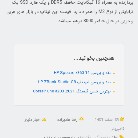
پردازنده به همراه 16 گیگابایت حافظه DDR5 و یک هارد SSD یک
ترابایتی از نوع M2 را همراه دارد. قیمت این لپتاپ در بازار های عربی
و دوبی در حال حاضر 8000 درهم میباشد.
همچنین بخوانید...
نقد و بررسی HP Spectre x360 14
نقد و بررسی لپ تاپ HP ZBook Studio G8
بهترین کیس گیمینگ 2021: Corsair One a200
09 اسفند 1401
رضا هادیزاده
اخبار دنیای
کامپیوتر
اولد
زن بوک
تکنولوژی
ایسوس
لپ تاپ