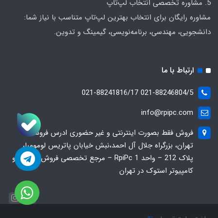
5. مشاوره تخصصی انتخاب لپ‌تاپ
مشاوره رایگان برای انتخاب بهترین لپ‌تاپ متناسب با نیاز شما:
دانشجویی، مهندسی، برنامه‌نویسی، گیمینگ و تدوین.
ارتباط با ما
021-88246804/5 021-88241816/17
info@rpipc.com
فروش فقط بصورت اینترنتی و غیر حضوری ادرس فروشگاه
تهران، بزرگراه جلال آل احمد،نبش خیابان پاتریس لومومبا،
پلاک 212 – واحد 1 RpiPc – مرجع تخصصی فروش لپ‌تاپ و
کامپیوتر استوک در تهران